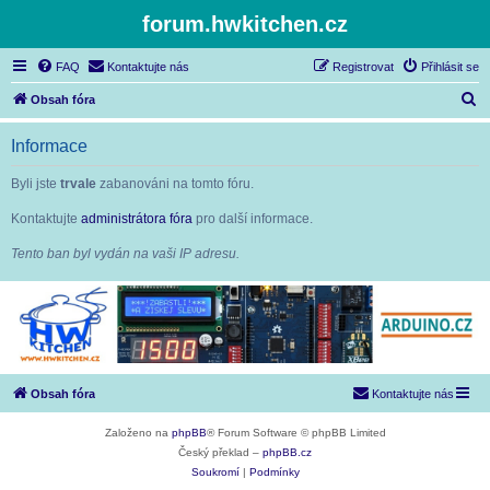
forum.hwkitchen.cz
FAQ
Kontaktujte nás
Registrovat
Přihlásit se
H
Obsah fóra
l
Informace
e
d
Byli jste
trvale
zabanováni na tomto fóru.
a
Kontaktujte
administrátora fóra
pro další informace.
t
Tento ban byl vydán na vaši IP adresu.
Obsah fóra
Kontaktujte nás
Založeno na
phpBB
® Forum Software © phpBB Limited
Český překlad –
phpBB.cz
Soukromí
|
Podmínky