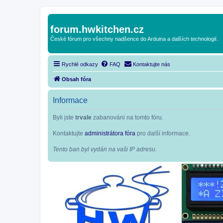
forum.hwkitchen.cz
České fórum pro všechny nadšence do Arduina a dalších technologií.
Rychlé odkazy
FAQ
Kontaktujte nás
Obsah fóra
Informace
Byli jste
trvale
zabanováni na tomto fóru.
Kontaktujte
administrátora fóra
pro další informace.
Tento ban byl vydán na vaši IP adresu.