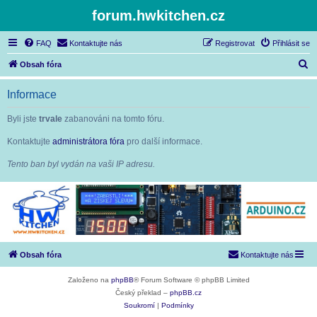
forum.hwkitchen.cz
FAQ
Kontaktujte nás
Registrovat
Přihlásit se
H
Obsah fóra
l
Informace
e
d
Byli jste
trvale
zabanováni na tomto fóru.
a
Kontaktujte
administrátora fóra
pro další informace.
t
Tento ban byl vydán na vaši IP adresu.
Obsah fóra
Kontaktujte nás
Založeno na
phpBB
® Forum Software © phpBB Limited
Český překlad –
phpBB.cz
Soukromí
|
Podmínky