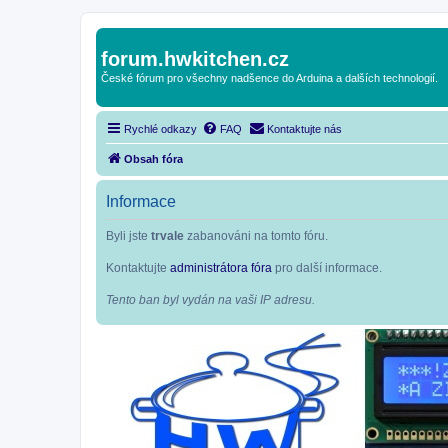
forum.hwkitchen.cz
České fórum pro všechny nadšence do Arduina a dalších technologií.
Rychlé odkazy
FAQ
Kontaktujte nás
Obsah fóra
Informace
Byli jste
trvale
zabanováni na tomto fóru.
Kontaktujte
administrátora fóra
pro další informace.
Tento ban byl vydán na vaši IP adresu.