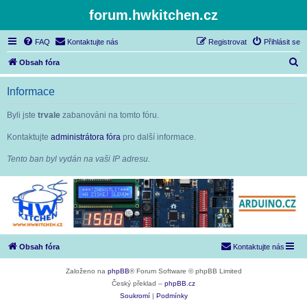
forum.hwkitchen.cz
FAQ
Kontaktujte nás
Registrovat
Přihlásit se
H
Obsah fóra
l
Informace
e
d
Byli jste
trvale
zabanováni na tomto fóru.
a
Kontaktujte
administrátora fóra
pro další informace.
t
Tento ban byl vydán na vaši IP adresu.
Obsah fóra
Kontaktujte nás
Založeno na
phpBB
® Forum Software © phpBB Limited
Český překlad –
phpBB.cz
Soukromí
|
Podmínky