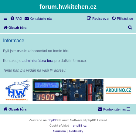
forum.hwkitchen.cz
FAQ
Kontaktujte nás
Registrovat
Přihlásit se
H
Obsah fóra
l
Informace
e
d
Byli jste
trvale
zabanováni na tomto fóru.
a
Kontaktujte
administrátora fóra
pro další informace.
t
Tento ban byl vydán na vaši IP adresu.
Obsah fóra
Kontaktujte nás
Založeno na
phpBB
® Forum Software © phpBB Limited
Český překlad –
phpBB.cz
Soukromí
|
Podmínky