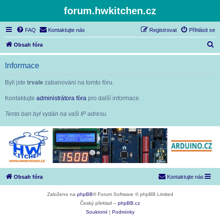
forum.hwkitchen.cz
FAQ
Kontaktujte nás
Registrovat
Přihlásit se
H
Obsah fóra
l
Informace
e
d
Byli jste
trvale
zabanováni na tomto fóru.
a
Kontaktujte
administrátora fóra
pro další informace.
t
Tento ban byl vydán na vaši IP adresu.
Obsah fóra
Kontaktujte nás
Založeno na
phpBB
® Forum Software © phpBB Limited
Český překlad –
phpBB.cz
Soukromí
|
Podmínky