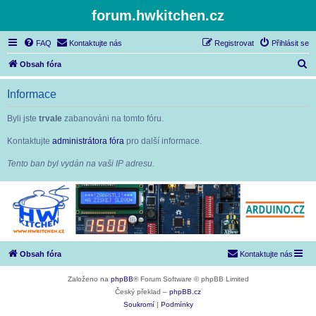
forum.hwkitchen.cz
FAQ
Kontaktujte nás
Registrovat
Přihlásit se
H
Obsah fóra
l
Informace
e
d
Byli jste
trvale
zabanováni na tomto fóru.
a
Kontaktujte
administrátora fóra
pro další informace.
t
Tento ban byl vydán na vaši IP adresu.
Obsah fóra
Kontaktujte nás
Založeno na
phpBB
® Forum Software © phpBB Limited
Český překlad –
phpBB.cz
Soukromí
|
Podmínky