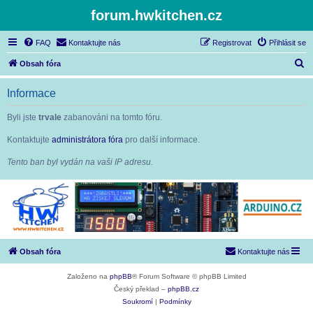
forum.hwkitchen.cz
FAQ
Kontaktujte nás
Registrovat
Přihlásit se
H
Obsah fóra
l
Informace
e
d
Byli jste
trvale
zabanováni na tomto fóru.
a
Kontaktujte
administrátora fóra
pro další informace.
t
Tento ban byl vydán na vaši IP adresu.
Obsah fóra
Kontaktujte nás
Založeno na
phpBB
® Forum Software © phpBB Limited
Český překlad –
phpBB.cz
Soukromí
|
Podmínky