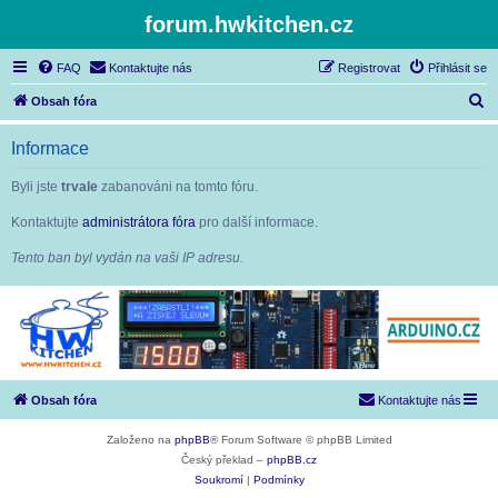
forum.hwkitchen.cz
FAQ
Kontaktujte nás
Registrovat
Přihlásit se
H
Obsah fóra
l
Informace
e
d
Byli jste
trvale
zabanováni na tomto fóru.
a
Kontaktujte
administrátora fóra
pro další informace.
t
Tento ban byl vydán na vaši IP adresu.
Obsah fóra
Kontaktujte nás
Založeno na
phpBB
® Forum Software © phpBB Limited
Český překlad –
phpBB.cz
Soukromí
|
Podmínky