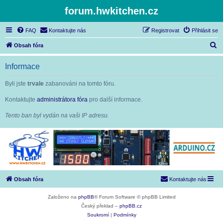
forum.hwkitchen.cz
FAQ
Kontaktujte nás
Registrovat
Přihlásit se
H
Obsah fóra
l
Informace
e
d
Byli jste
trvale
zabanováni na tomto fóru.
a
Kontaktujte
administrátora fóra
pro další informace.
t
Tento ban byl vydán na vaši IP adresu.
Obsah fóra
Kontaktujte nás
Založeno na
phpBB
® Forum Software © phpBB Limited
Český překlad –
phpBB.cz
Soukromí
|
Podmínky