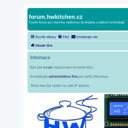
forum.hwkitchen.cz
České fórum pro všechny nadšence do Arduina a dalších technologií.
Rychlé odkazy
FAQ
Kontaktujte nás
Obsah fóra
Informace
Byli jste
trvale
zabanováni na tomto fóru.
Kontaktujte
administrátora fóra
pro další informace.
Tento ban byl vydán na vaši IP adresu.