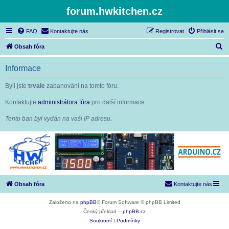
forum.hwkitchen.cz
FAQ
Kontaktujte nás
Registrovat
Přihlásit se
H
Obsah fóra
l
Informace
e
d
Byli jste
trvale
zabanováni na tomto fóru.
a
Kontaktujte
administrátora fóra
pro další informace.
t
Tento ban byl vydán na vaši IP adresu.
Obsah fóra
Kontaktujte nás
Založeno na
phpBB
® Forum Software © phpBB Limited
Český překlad –
phpBB.cz
Soukromí
|
Podmínky