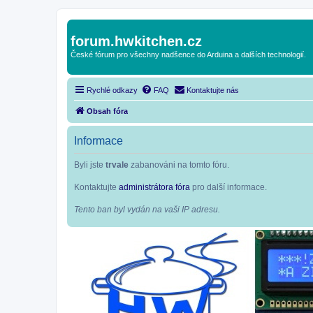
forum.hwkitchen.cz
České fórum pro všechny nadšence do Arduina a dalších technologií.
Rychlé odkazy
FAQ
Kontaktujte nás
Obsah fóra
Informace
Byli jste
trvale
zabanováni na tomto fóru.
Kontaktujte
administrátora fóra
pro další informace.
Tento ban byl vydán na vaši IP adresu.