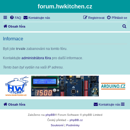
forum.hwkitchen.cz
FAQ
Kontaktujte nás
Registrovat
Přihlásit se
H
Obsah fóra
l
Informace
e
d
Byli jste
trvale
zabanováni na tomto fóru.
a
Kontaktujte
administrátora fóra
pro další informace.
t
Tento ban byl vydán na vaši IP adresu.
Obsah fóra
Kontaktujte nás
Založeno na
phpBB
® Forum Software © phpBB Limited
Český překlad –
phpBB.cz
Soukromí
|
Podmínky