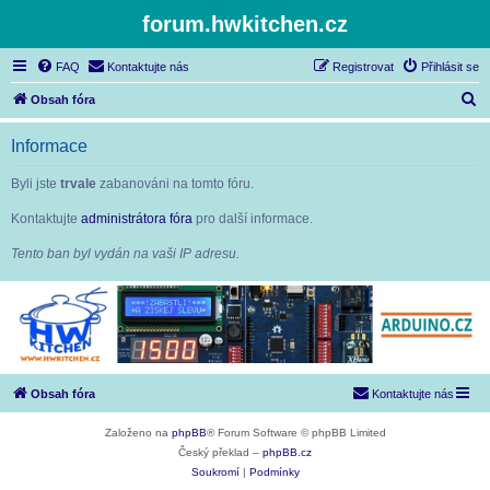
forum.hwkitchen.cz
FAQ
Kontaktujte nás
Registrovat
Přihlásit se
H
Obsah fóra
l
Informace
e
d
Byli jste
trvale
zabanováni na tomto fóru.
a
Kontaktujte
administrátora fóra
pro další informace.
t
Tento ban byl vydán na vaši IP adresu.
Obsah fóra
Kontaktujte nás
Založeno na
phpBB
® Forum Software © phpBB Limited
Český překlad –
phpBB.cz
Soukromí
|
Podmínky