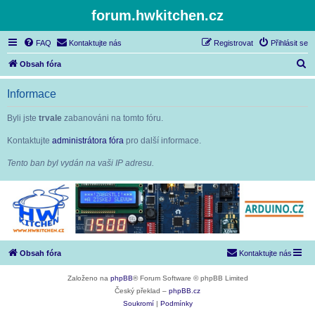
forum.hwkitchen.cz
FAQ
Kontaktujte nás
Registrovat
Přihlásit se
H
Obsah fóra
l
Informace
e
d
Byli jste
trvale
zabanováni na tomto fóru.
a
Kontaktujte
administrátora fóra
pro další informace.
t
Tento ban byl vydán na vaši IP adresu.
Obsah fóra
Kontaktujte nás
Založeno na
phpBB
® Forum Software © phpBB Limited
Český překlad –
phpBB.cz
Soukromí
|
Podmínky