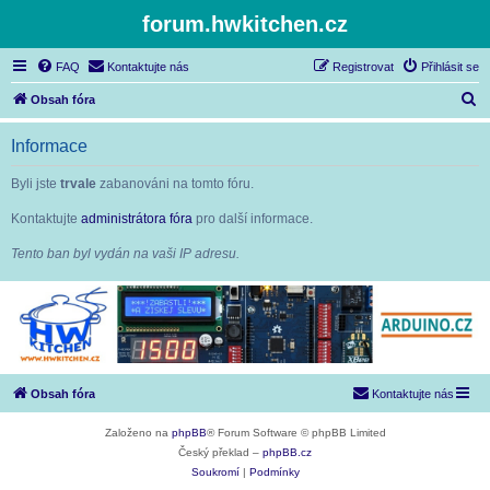
forum.hwkitchen.cz
FAQ
Kontaktujte nás
Registrovat
Přihlásit se
H
Obsah fóra
l
Informace
e
d
Byli jste
trvale
zabanováni na tomto fóru.
a
Kontaktujte
administrátora fóra
pro další informace.
t
Tento ban byl vydán na vaši IP adresu.
Obsah fóra
Kontaktujte nás
Založeno na
phpBB
® Forum Software © phpBB Limited
Český překlad –
phpBB.cz
Soukromí
|
Podmínky