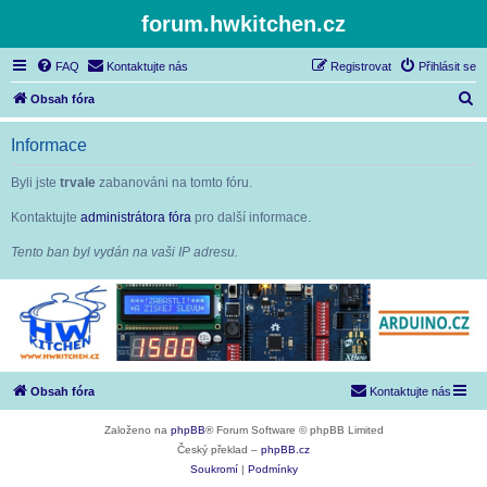
forum.hwkitchen.cz
FAQ
Kontaktujte nás
Registrovat
Přihlásit se
H
Obsah fóra
l
Informace
e
d
Byli jste
trvale
zabanováni na tomto fóru.
a
Kontaktujte
administrátora fóra
pro další informace.
t
Tento ban byl vydán na vaši IP adresu.
Obsah fóra
Kontaktujte nás
Založeno na
phpBB
® Forum Software © phpBB Limited
Český překlad –
phpBB.cz
Soukromí
|
Podmínky