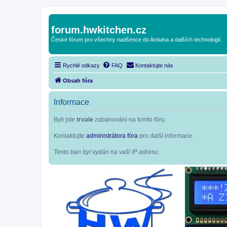
forum.hwkitchen.cz
České fórum pro všechny nadšence do Arduina a dalších technologií.
Rychlé odkazy
FAQ
Kontaktujte nás
Obsah fóra
Informace
Byli jste
trvale
zabanováni na tomto fóru.
Kontaktujte
administrátora fóra
pro další informace.
Tento ban byl vydán na vaši IP adresu.