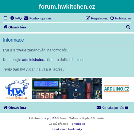
forum.hwkitchen.cz
FAQ
Kontaktujte nás
Registrovat
Přihlásit se
H
Obsah fóra
l
Informace
e
d
Byli jste
trvale
zabanováni na tomto fóru.
a
Kontaktujte
administrátora fóra
pro další informace.
t
Tento ban byl vydán na vaši IP adresu.
Obsah fóra
Kontaktujte nás
Založeno na
phpBB
® Forum Software © phpBB Limited
Český překlad –
phpBB.cz
Soukromí
|
Podmínky