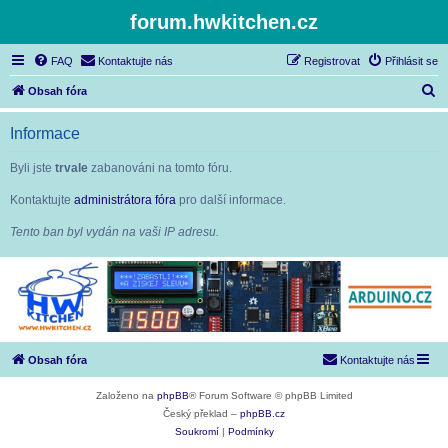
forum.hwkitchen.cz
FAQ
Kontaktujte nás
Registrovat
Přihlásit se
H
Obsah fóra
l
Informace
e
d
Byli jste
trvale
zabanováni na tomto fóru.
a
Kontaktujte
administrátora fóra
pro další informace.
t
Tento ban byl vydán na vaši IP adresu.
Obsah fóra
Kontaktujte nás
Založeno na
phpBB
® Forum Software © phpBB Limited
Český překlad –
phpBB.cz
Soukromí
|
Podmínky