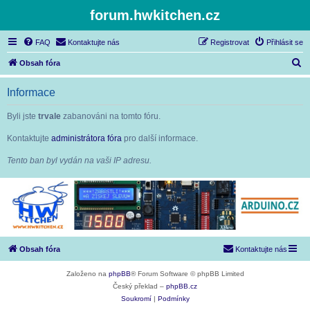
forum.hwkitchen.cz
FAQ
Kontaktujte nás
Registrovat
Přihlásit se
H
Obsah fóra
l
Informace
e
d
Byli jste
trvale
zabanováni na tomto fóru.
a
Kontaktujte
administrátora fóra
pro další informace.
t
Tento ban byl vydán na vaši IP adresu.
Obsah fóra
Kontaktujte nás
Založeno na
phpBB
® Forum Software © phpBB Limited
Český překlad –
phpBB.cz
Soukromí
|
Podmínky