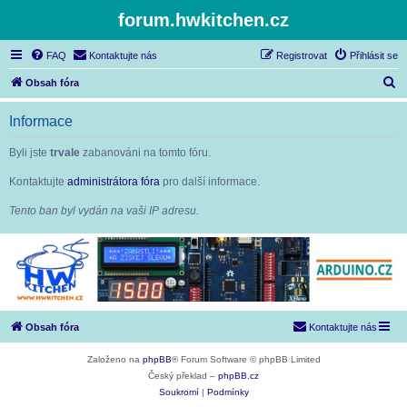
forum.hwkitchen.cz
FAQ
Kontaktujte nás
Registrovat
Přihlásit se
H
Obsah fóra
l
Informace
e
d
Byli jste
trvale
zabanováni na tomto fóru.
a
Kontaktujte
administrátora fóra
pro další informace.
t
Tento ban byl vydán na vaši IP adresu.
Obsah fóra
Kontaktujte nás
Založeno na
phpBB
® Forum Software © phpBB Limited
Český překlad –
phpBB.cz
Soukromí
|
Podmínky