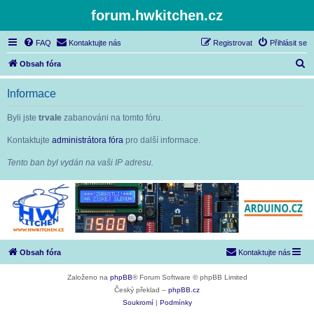
forum.hwkitchen.cz
FAQ
Kontaktujte nás
Registrovat
Přihlásit se
H
Obsah fóra
l
Informace
e
d
Byli jste
trvale
zabanováni na tomto fóru.
a
Kontaktujte
administrátora fóra
pro další informace.
t
Tento ban byl vydán na vaši IP adresu.
Obsah fóra
Kontaktujte nás
Založeno na
phpBB
® Forum Software © phpBB Limited
Český překlad –
phpBB.cz
Soukromí
|
Podmínky