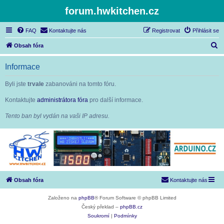
forum.hwkitchen.cz
FAQ
Kontaktujte nás
Registrovat
Přihlásit se
H
Obsah fóra
l
Informace
e
d
Byli jste
trvale
zabanováni na tomto fóru.
a
Kontaktujte
administrátora fóra
pro další informace.
t
Tento ban byl vydán na vaši IP adresu.
Obsah fóra
Kontaktujte nás
Založeno na
phpBB
® Forum Software © phpBB Limited
Český překlad –
phpBB.cz
Soukromí
|
Podmínky