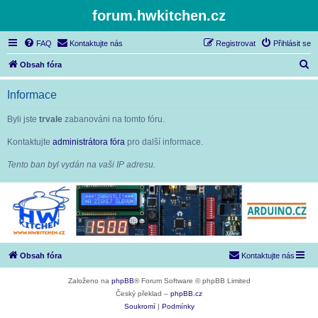
forum.hwkitchen.cz
FAQ
Kontaktujte nás
Registrovat
Přihlásit se
H
Obsah fóra
l
Informace
e
d
Byli jste
trvale
zabanováni na tomto fóru.
a
Kontaktujte
administrátora fóra
pro další informace.
t
Tento ban byl vydán na vaši IP adresu.
Obsah fóra
Kontaktujte nás
Založeno na
phpBB
® Forum Software © phpBB Limited
Český překlad –
phpBB.cz
Soukromí
|
Podmínky