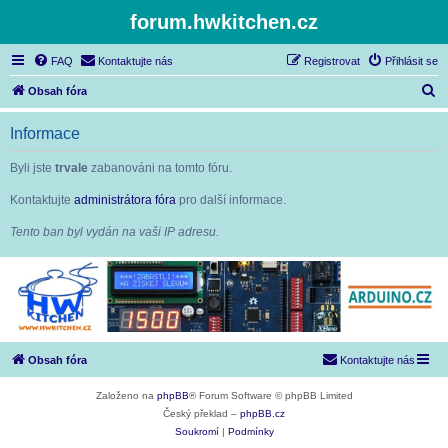
forum.hwkitchen.cz
FAQ
Kontaktujte nás
Registrovat
Přihlásit se
H
Obsah fóra
l
Informace
e
d
Byli jste
trvale
zabanováni na tomto fóru.
a
Kontaktujte
administrátora fóra
pro další informace.
t
Tento ban byl vydán na vaši IP adresu.
Obsah fóra
Kontaktujte nás
Založeno na
phpBB
® Forum Software © phpBB Limited
Český překlad –
phpBB.cz
Soukromí
|
Podmínky