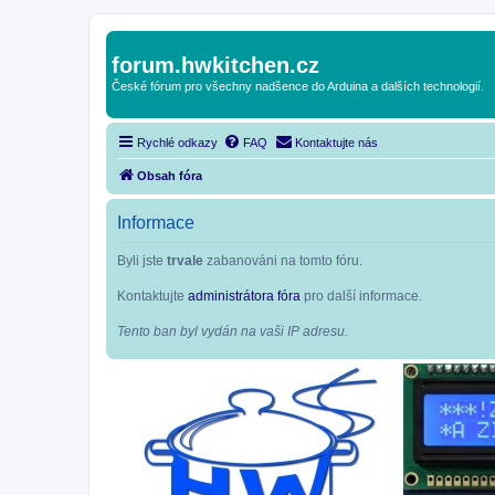
forum.hwkitchen.cz
České fórum pro všechny nadšence do Arduina a dalších technologií.
Rychlé odkazy
FAQ
Kontaktujte nás
Obsah fóra
Informace
Byli jste
trvale
zabanováni na tomto fóru.
Kontaktujte
administrátora fóra
pro další informace.
Tento ban byl vydán na vaši IP adresu.