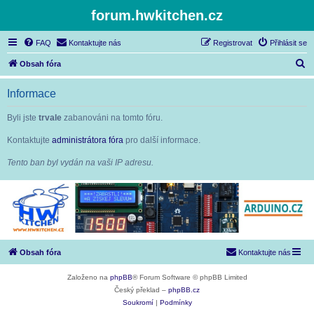
forum.hwkitchen.cz
FAQ
Kontaktujte nás
Registrovat
Přihlásit se
H
Obsah fóra
l
Informace
e
d
Byli jste
trvale
zabanováni na tomto fóru.
a
Kontaktujte
administrátora fóra
pro další informace.
t
Tento ban byl vydán na vaši IP adresu.
Obsah fóra
Kontaktujte nás
Založeno na
phpBB
® Forum Software © phpBB Limited
Český překlad –
phpBB.cz
Soukromí
|
Podmínky