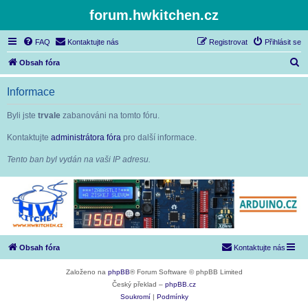
forum.hwkitchen.cz
FAQ
Kontaktujte nás
Registrovat
Přihlásit se
H
Obsah fóra
l
Informace
e
d
Byli jste
trvale
zabanováni na tomto fóru.
a
Kontaktujte
administrátora fóra
pro další informace.
t
Tento ban byl vydán na vaši IP adresu.
Obsah fóra
Kontaktujte nás
Založeno na
phpBB
® Forum Software © phpBB Limited
Český překlad –
phpBB.cz
Soukromí
|
Podmínky