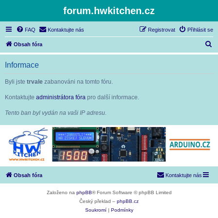
forum.hwkitchen.cz
FAQ
Kontaktujte nás
Registrovat
Přihlásit se
H
Obsah fóra
l
Informace
e
d
Byli jste
trvale
zabanováni na tomto fóru.
a
Kontaktujte
administrátora fóra
pro další informace.
t
Tento ban byl vydán na vaši IP adresu.
Obsah fóra
Kontaktujte nás
Založeno na
phpBB
® Forum Software © phpBB Limited
Český překlad –
phpBB.cz
Soukromí
|
Podmínky