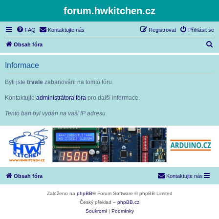
forum.hwkitchen.cz
FAQ
Kontaktujte nás
Registrovat
Přihlásit se
H
Obsah fóra
l
Informace
e
d
Byli jste
trvale
zabanováni na tomto fóru.
a
Kontaktujte
administrátora fóra
pro další informace.
t
Tento ban byl vydán na vaši IP adresu.
Obsah fóra
Kontaktujte nás
Založeno na
phpBB
® Forum Software © phpBB Limited
Český překlad –
phpBB.cz
Soukromí
|
Podmínky