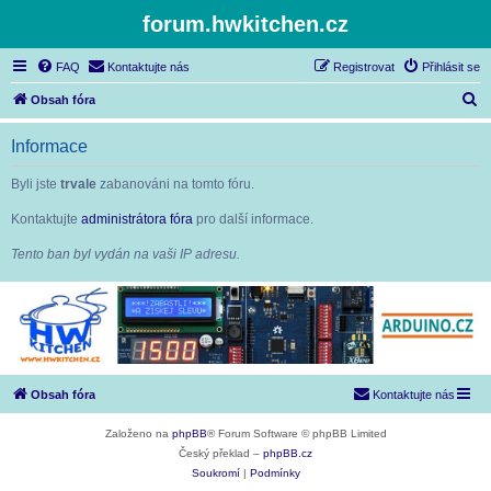
forum.hwkitchen.cz
FAQ
Kontaktujte nás
Registrovat
Přihlásit se
H
Obsah fóra
l
Informace
e
d
Byli jste
trvale
zabanováni na tomto fóru.
a
Kontaktujte
administrátora fóra
pro další informace.
t
Tento ban byl vydán na vaši IP adresu.
Obsah fóra
Kontaktujte nás
Založeno na
phpBB
® Forum Software © phpBB Limited
Český překlad –
phpBB.cz
Soukromí
|
Podmínky