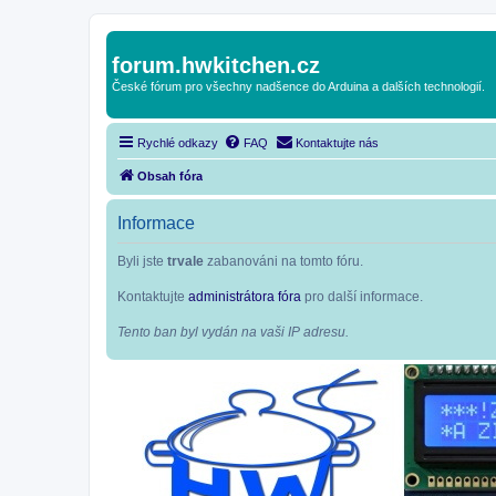
forum.hwkitchen.cz
České fórum pro všechny nadšence do Arduina a dalších technologií.
Rychlé odkazy
FAQ
Kontaktujte nás
Obsah fóra
Informace
Byli jste
trvale
zabanováni na tomto fóru.
Kontaktujte
administrátora fóra
pro další informace.
Tento ban byl vydán na vaši IP adresu.