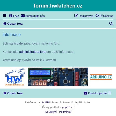
forum.hwkitchen.cz
FAQ
Kontaktujte nás
Registrovat
Přihlásit se
H
Obsah fóra
l
Informace
e
d
Byli jste
trvale
zabanováni na tomto fóru.
a
Kontaktujte
administrátora fóra
pro další informace.
t
Tento ban byl vydán na vaši IP adresu.
Obsah fóra
Kontaktujte nás
Založeno na
phpBB
® Forum Software © phpBB Limited
Český překlad –
phpBB.cz
Soukromí
|
Podmínky