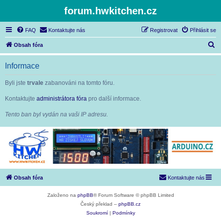
forum.hwkitchen.cz
FAQ
Kontaktujte nás
Registrovat
Přihlásit se
H
Obsah fóra
l
Informace
e
d
Byli jste
trvale
zabanováni na tomto fóru.
a
Kontaktujte
administrátora fóra
pro další informace.
t
Tento ban byl vydán na vaši IP adresu.
Obsah fóra
Kontaktujte nás
Založeno na
phpBB
® Forum Software © phpBB Limited
Český překlad –
phpBB.cz
Soukromí
|
Podmínky