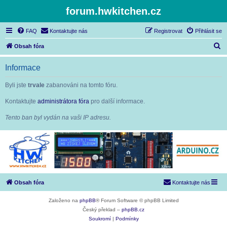
forum.hwkitchen.cz
FAQ
Kontaktujte nás
Registrovat
Přihlásit se
H
Obsah fóra
l
Informace
e
d
Byli jste
trvale
zabanováni na tomto fóru.
a
Kontaktujte
administrátora fóra
pro další informace.
t
Tento ban byl vydán na vaši IP adresu.
Obsah fóra
Kontaktujte nás
Založeno na
phpBB
® Forum Software © phpBB Limited
Český překlad –
phpBB.cz
Soukromí
|
Podmínky