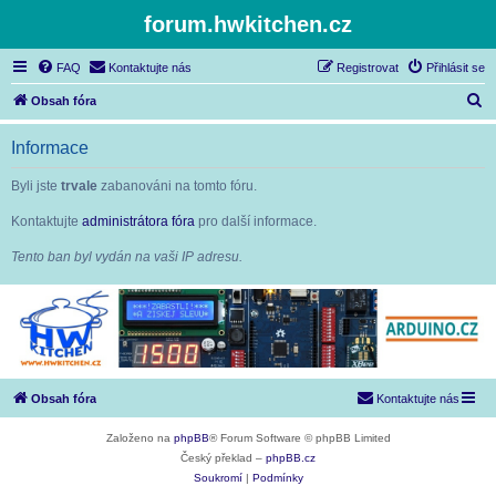
forum.hwkitchen.cz
FAQ
Kontaktujte nás
Registrovat
Přihlásit se
H
Obsah fóra
l
Informace
e
d
Byli jste
trvale
zabanováni na tomto fóru.
a
Kontaktujte
administrátora fóra
pro další informace.
t
Tento ban byl vydán na vaši IP adresu.
Obsah fóra
Kontaktujte nás
Založeno na
phpBB
® Forum Software © phpBB Limited
Český překlad –
phpBB.cz
Soukromí
|
Podmínky