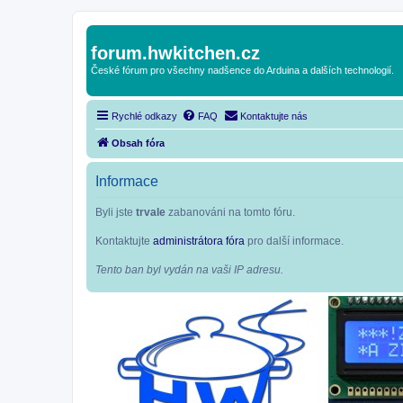
forum.hwkitchen.cz
České fórum pro všechny nadšence do Arduina a dalších technologií.
Rychlé odkazy
FAQ
Kontaktujte nás
Obsah fóra
Informace
Byli jste
trvale
zabanováni na tomto fóru.
Kontaktujte
administrátora fóra
pro další informace.
Tento ban byl vydán na vaši IP adresu.