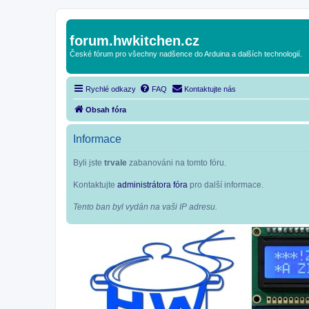
forum.hwkitchen.cz
České fórum pro všechny nadšence do Arduina a dalších technologií.
Rychlé odkazy
FAQ
Kontaktujte nás
Obsah fóra
Informace
Byli jste
trvale
zabanováni na tomto fóru.
Kontaktujte
administrátora fóra
pro další informace.
Tento ban byl vydán na vaši IP adresu.