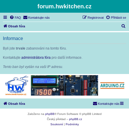
forum.hwkitchen.cz
FAQ
Kontaktujte nás
Registrovat
Přihlásit se
H
Obsah fóra
l
Informace
e
d
Byli jste
trvale
zabanováni na tomto fóru.
a
Kontaktujte
administrátora fóra
pro další informace.
t
Tento ban byl vydán na vaši IP adresu.
Obsah fóra
Kontaktujte nás
Založeno na
phpBB
® Forum Software © phpBB Limited
Český překlad –
phpBB.cz
Soukromí
|
Podmínky