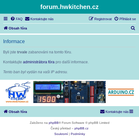
forum.hwkitchen.cz
FAQ
Kontaktujte nás
Registrovat
Přihlásit se
H
Obsah fóra
l
Informace
e
d
Byli jste
trvale
zabanováni na tomto fóru.
a
Kontaktujte
administrátora fóra
pro další informace.
t
Tento ban byl vydán na vaši IP adresu.
Obsah fóra
Kontaktujte nás
Založeno na
phpBB
® Forum Software © phpBB Limited
Český překlad –
phpBB.cz
Soukromí
|
Podmínky