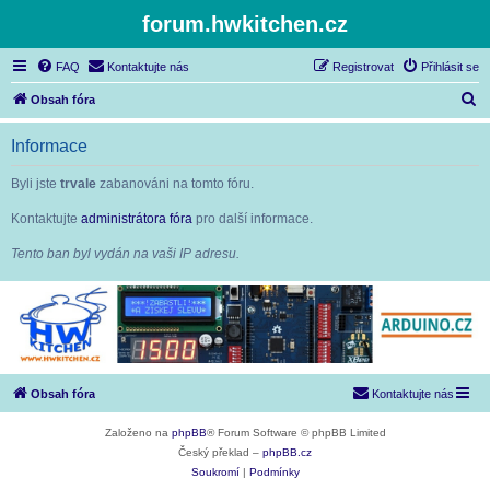
forum.hwkitchen.cz
FAQ
Kontaktujte nás
Registrovat
Přihlásit se
H
Obsah fóra
l
Informace
e
d
Byli jste
trvale
zabanováni na tomto fóru.
a
Kontaktujte
administrátora fóra
pro další informace.
t
Tento ban byl vydán na vaši IP adresu.
Obsah fóra
Kontaktujte nás
Založeno na
phpBB
® Forum Software © phpBB Limited
Český překlad –
phpBB.cz
Soukromí
|
Podmínky