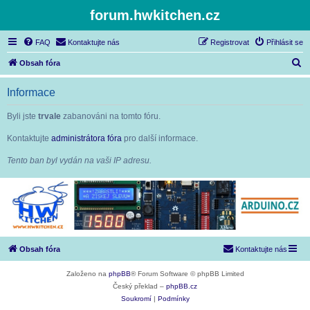
forum.hwkitchen.cz
FAQ
Kontaktujte nás
Registrovat
Přihlásit se
H
Obsah fóra
l
Informace
e
d
Byli jste
trvale
zabanováni na tomto fóru.
a
Kontaktujte
administrátora fóra
pro další informace.
t
Tento ban byl vydán na vaši IP adresu.
Obsah fóra
Kontaktujte nás
Založeno na
phpBB
® Forum Software © phpBB Limited
Český překlad –
phpBB.cz
Soukromí
|
Podmínky