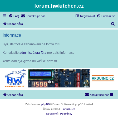
forum.hwkitchen.cz
FAQ
Kontaktujte nás
Registrovat
Přihlásit se
H
Obsah fóra
l
Informace
e
d
Byli jste
trvale
zabanováni na tomto fóru.
a
Kontaktujte
administrátora fóra
pro další informace.
t
Tento ban byl vydán na vaši IP adresu.
Obsah fóra
Kontaktujte nás
Založeno na
phpBB
® Forum Software © phpBB Limited
Český překlad –
phpBB.cz
Soukromí
|
Podmínky