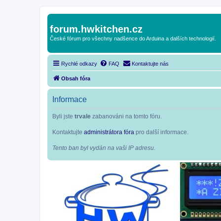
forum.hwkitchen.cz
České fórum pro všechny nadšence do Arduina a dalších technologií.
Rychlé odkazy
FAQ
Kontaktujte nás
Obsah fóra
Informace
Byli jste
trvale
zabanováni na tomto fóru.
Kontaktujte
administrátora fóra
pro další informace.
Tento ban byl vydán na vaši IP adresu.