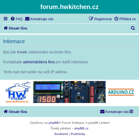
forum.hwkitchen.cz
FAQ
Kontaktujte nás
Registrovat
Přihlásit se
H
Obsah fóra
l
Informace
e
d
Byli jste
trvale
zabanováni na tomto fóru.
a
Kontaktujte
administrátora fóra
pro další informace.
t
Tento ban byl vydán na vaši IP adresu.
Obsah fóra
Kontaktujte nás
Založeno na
phpBB
® Forum Software © phpBB Limited
Český překlad –
phpBB.cz
Soukromí
|
Podmínky