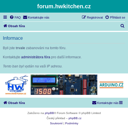
forum.hwkitchen.cz
FAQ
Kontaktujte nás
Registrovat
Přihlásit se
H
Obsah fóra
l
Informace
e
d
Byli jste
trvale
zabanováni na tomto fóru.
a
Kontaktujte
administrátora fóra
pro další informace.
t
Tento ban byl vydán na vaši IP adresu.
Obsah fóra
Kontaktujte nás
Založeno na
phpBB
® Forum Software © phpBB Limited
Český překlad –
phpBB.cz
Soukromí
|
Podmínky