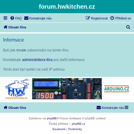
forum.hwkitchen.cz
FAQ
Kontaktujte nás
Registrovat
Přihlásit se
H
Obsah fóra
l
Informace
e
d
Byli jste
trvale
zabanováni na tomto fóru.
a
Kontaktujte
administrátora fóra
pro další informace.
t
Tento ban byl vydán na vaši IP adresu.
Obsah fóra
Kontaktujte nás
Založeno na
phpBB
® Forum Software © phpBB Limited
Český překlad –
phpBB.cz
Soukromí
|
Podmínky